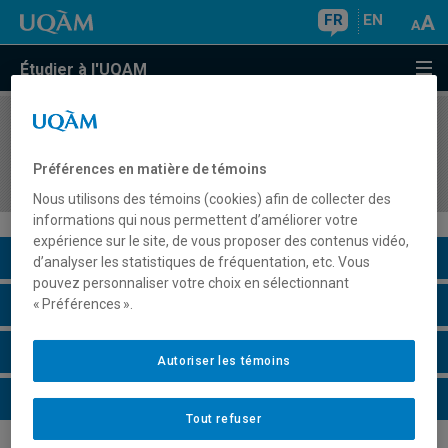
FR
EN
Étudier à l'UQAM
COURS
//
DDL4500
Accompagnement en didactique du français au
Préférences en matière de témoins
secondaire
Nous utilisons des témoins (cookies) afin de collecter des
informations qui nous permettent d’améliorer votre
expérience sur le site, de vous proposer des contenus vidéo,
Description du cours
d’analyser les statistiques de fréquentation, etc. Vous
pouvez personnaliser votre choix en sélectionnant
Horaire - Été 2026
« Préférences ».
Horaire - Automne 2026
Autoriser les témoins
Horaire - Hiver 2027
Tout refuser