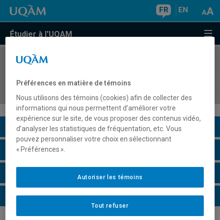
FR
EN
Étudier à l'UQAM
COURS
//
DDL4635
Didactique de la littératie médiatique
Préférences en matière de témoins
multimodale
Nous utilisons des témoins (cookies) afin de collecter des
informations qui nous permettent d’améliorer votre
expérience sur le site, de vous proposer des contenus vidéo,
Description du cours
d’analyser les statistiques de fréquentation, etc. Vous
pouvez personnaliser votre choix en sélectionnant
Horaire - Été 2026
« Préférences ».
Horaire - Automne 2026
Autoriser les témoins
Horaire - Hiver 2027
Tout refuser