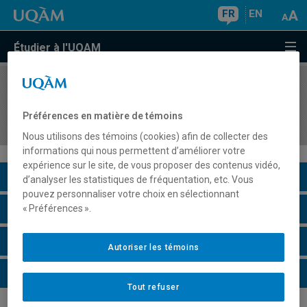
FR
EN
Étudier à l'UQAM
COURS
//
DDL5400
Didactique du français langue seconde aux
Préférences en matière de témoins
adultes
Nous utilisons des témoins (cookies) afin de collecter des
informations qui nous permettent d’améliorer votre
expérience sur le site, de vous proposer des contenus vidéo,
Description du cours
d’analyser les statistiques de fréquentation, etc. Vous
pouvez personnaliser votre choix en sélectionnant
Horaire - Été 2026
« Préférences ».
Horaire - Automne 2026
Autoriser les témoins
Horaire - Hiver 2027
Tout refuser