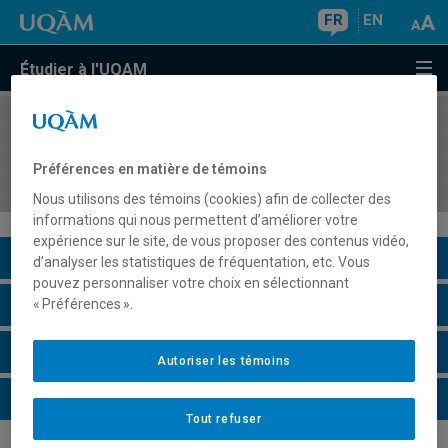
FR
EN
Étudier à l'UQAM
COURS
//
DDL8230
Séminaire thématique en didactique d'une
Préférences en matière de témoins
langue seconde ou étrangère 1
Nous utilisons des témoins (cookies) afin de collecter des
informations qui nous permettent d’améliorer votre
expérience sur le site, de vous proposer des contenus vidéo,
Description du cours
d’analyser les statistiques de fréquentation, etc. Vous
pouvez personnaliser votre choix en sélectionnant
Horaire - Été 2026
« Préférences ».
Horaire - Automne 2026
Autoriser les témoins
Horaire - Hiver 2027
Tout refuser