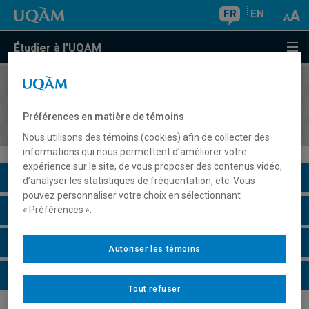
FR
EN
Étudier à l'UQAM
COURS
//
DDL840C
Séminaire thématique à contenu variable en
Préférences en matière de témoins
didactique des langues
Nous utilisons des témoins (cookies) afin de collecter des
informations qui nous permettent d’améliorer votre
expérience sur le site, de vous proposer des contenus vidéo,
Description du cours
d’analyser les statistiques de fréquentation, etc. Vous
pouvez personnaliser votre choix en sélectionnant
Horaire - Été 2026
« Préférences ».
Horaire - Automne 2026
Autoriser les témoins
Horaire - Hiver 2027
Tout refuser