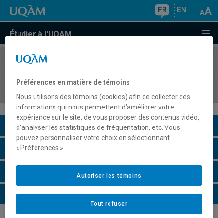
FR
EN
Étudier à l'UQAM
COURS
//
DDL840X
Séminaire thématique à contenu variable en
Préférences en matière de témoins
didactique des langues
Nous utilisons des témoins (cookies) afin de collecter des
informations qui nous permettent d’améliorer votre
expérience sur le site, de vous proposer des contenus vidéo,
Description du cours
d’analyser les statistiques de fréquentation, etc. Vous
pouvez personnaliser votre choix en sélectionnant
Horaire - Été 2026
« Préférences ».
Horaire - Automne 2026
Autoriser les témoins
Horaire - Hiver 2027
Tout refuser