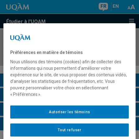
FR
EN
Étudier à l'UQAM
COURS
//
DDM4101
Approche expérientielle, projets pédagogiques
Préférences en matière de témoins
et ressources du milieu
Nous utilisons des témoins (cookies) afin de collecter des
informations qui nous permettent d’améliorer votre
expérience sur le site, de vous proposer des contenus vidéo,
Description du cours
d’analyser les statistiques de fréquentation, etc. Vous
pouvez personnaliser votre choix en sélectionnant
Horaire - Été 2026
« Préférences ».
Horaire - Automne 2026
Autoriser les témoins
Horaire - Hiver 2027
Tout refuser