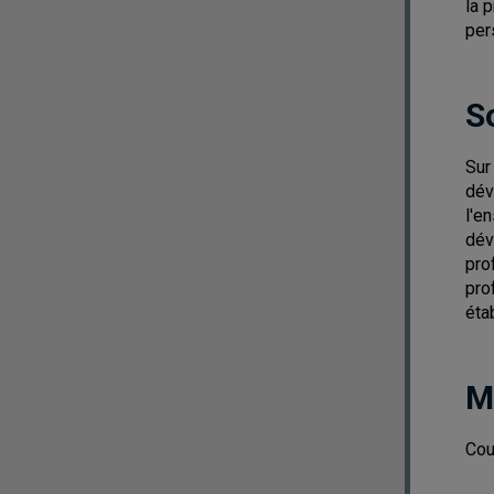
la 
per
S
Sur
dév
l'e
dév
pro
pro
éta
M
Cou