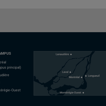
AMPUS
réal
pus principal)
udière
l
érégie-Ouest