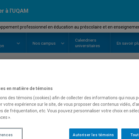
er à l'UQAM
ppement professionnel en éducation au préscolaire et en enseigneme
Calendriers
Nos
campus
En savoir pl
ion
universitaires
OURS
//
DDM5655
-
Développemen
es en matière de témoins
éducation au préscolair
sons des témoins (cookies) afin de collecter des informations qui nous 
r votre expérience sur le site, de vous proposer des contenus vidéo, d’a
primaire au Québec
es de fréquentation, etc. Vous pouvez personnaliser votre choix en séle
ces ».
Description
Horaire - Été 2026
Horaire
érences
Autoriser les témoins
Tout