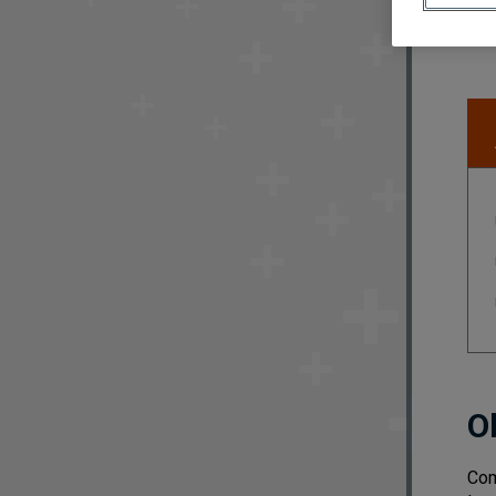
O
Com