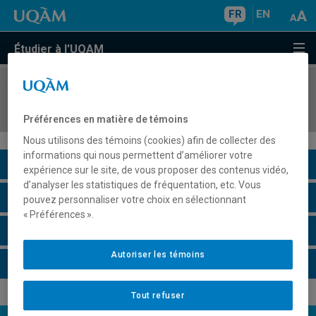
FR
EN
Étudier à l'UQAM
COURS
//
DES1501
Mise à niveau (hors programme)
Préférences en matière de témoins
Nous utilisons des témoins (cookies) afin de collecter des
informations qui nous permettent d’améliorer votre
Description du cours
expérience sur le site, de vous proposer des contenus vidéo,
d’analyser les statistiques de fréquentation, etc. Vous
Horaire - Été 2026
pouvez personnaliser votre choix en sélectionnant
« Préférences ».
Horaire - Automne 2026
Autoriser les témoins
Horaire - Hiver 2027
Tout refuser