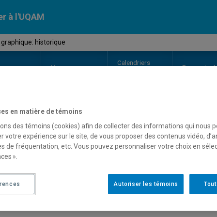
er à l'UQAM
graphique: historique
Calendriers
Nos
campus
En savoir pl
ion
universitaires
es en matière de témoins
OURS
//
DES2213
-
Design graphi
sons des témoins (cookies) afin de collecter des informations qui nous 
r votre expérience sur le site, de vous proposer des contenus vidéo, d’a
es de fréquentation, etc. Vous pouvez personnaliser votre choix en séle
ces ».
Description
Horaire - Été 2026
Horaire
érences
Autoriser les témoins
Tout