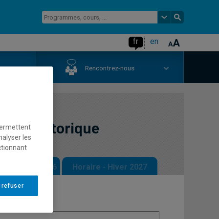
fr
en
us
Rencontrez-nous
que: historique
permettent
nalyser les
ctionnant
 - Automne 2026
Horaire - Hiver 2027
 refuser