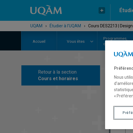
Étudi
UQAM
›
Étudier à l'UQAM
›
Cours DES2213 | Design 
Programmes,
Accueil
Vous êtes
cours et admiss
Préférenc
Retour à la section
C
Nous utili
Cours et horaires
d’améliore
statistiqu
« Préféren
Préf