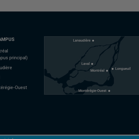
AMPUS
réal
pus principal)
udière
l
érégie-Ouest