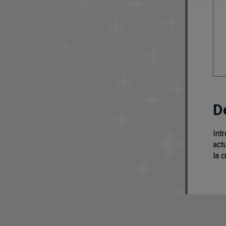
D
Int
act
la 