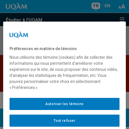
FR
EN
Étudier à l'UQAM
Aucun résultat
Préférences en matière de témoins
Nous utilisons des témoins (cookies) afin de collecter des
Les bases de données institutionnelles sont
informations qui nous permettent d’améliorer votre
expérience sur le site, de vous proposer des contenus vidéo,
indisponibles pour le moment. Veuillez
d’analyser les statistiques de fréquentation, etc. Vous
réessayer plus tard.
pouvez personnaliser votre choix en sélectionnant
Retour
« Préférences ».
Autoriser les témoins
UQAM
Nous joindre
Tout refuser