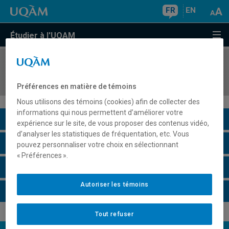
FR
EN
Étudier à l'UQAM
COURS
//
DES3610
Dessin 3 : documentation informatisée
Préférences en matière de témoins
Nous utilisons des témoins (cookies) afin de collecter des
informations qui nous permettent d’améliorer votre
Description du cours
expérience sur le site, de vous proposer des contenus vidéo,
d’analyser les statistiques de fréquentation, etc. Vous
Horaire - Été 2026
pouvez personnaliser votre choix en sélectionnant
« Préférences ».
Horaire - Automne 2026
Autoriser les témoins
Horaire - Hiver 2027
Tout refuser