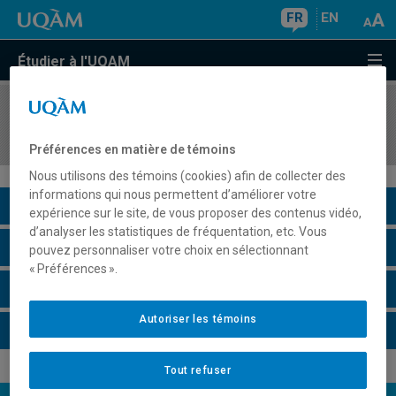
FR
EN
Étudier à l'UQAM
COURS
//
DES4632
Atelier : échelle 1 :1000b
Préférences en matière de témoins
Nous utilisons des témoins (cookies) afin de collecter des
informations qui nous permettent d’améliorer votre
Description du cours
expérience sur le site, de vous proposer des contenus vidéo,
d’analyser les statistiques de fréquentation, etc. Vous
Horaire - Été 2026
pouvez personnaliser votre choix en sélectionnant
« Préférences ».
Horaire - Automne 2026
Autoriser les témoins
Horaire - Hiver 2027
Tout refuser