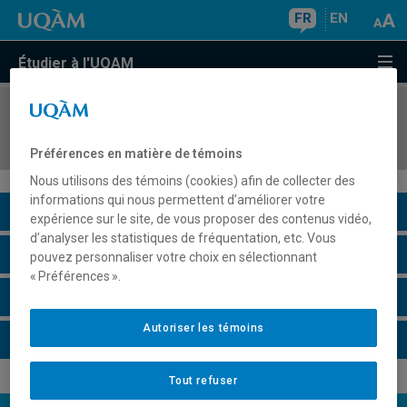
FR
EN
Étudier à l'UQAM
COURS
//
DES5571
Projet et architectonique
Préférences en matière de témoins
Nous utilisons des témoins (cookies) afin de collecter des
informations qui nous permettent d’améliorer votre
Description du cours
expérience sur le site, de vous proposer des contenus vidéo,
d’analyser les statistiques de fréquentation, etc. Vous
Horaire - Été 2026
pouvez personnaliser votre choix en sélectionnant
« Préférences ».
Horaire - Automne 2026
Autoriser les témoins
Horaire - Hiver 2027
Tout refuser