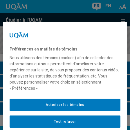
FR
EN
Étudier à l'UQAM
COURS
//
DES6221
Design graphique et culture
Préférences en matière de témoins
Nous utilisons des témoins (cookies) afin de collecter des
informations qui nous permettent d’améliorer votre
Description du cours
expérience sur le site, de vous proposer des contenus vidéo,
d’analyser les statistiques de fréquentation, etc. Vous
Horaire - Été 2026
pouvez personnaliser votre choix en sélectionnant
« Préférences ».
Horaire - Automne 2026
Autoriser les témoins
Horaire - Hiver 2027
Tout refuser