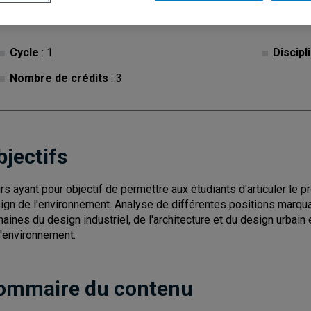
Cycle
: 1
Discipl
Nombre de crédits
: 3
bjectifs
rs ayant pour objectif de permettre aux étudiants d'articuler le pr
ign de l'environnement. Analyse de différentes positions marqu
aines du design industriel, de l'architecture et du design urbain 
l'environnement.
ommaire du contenu