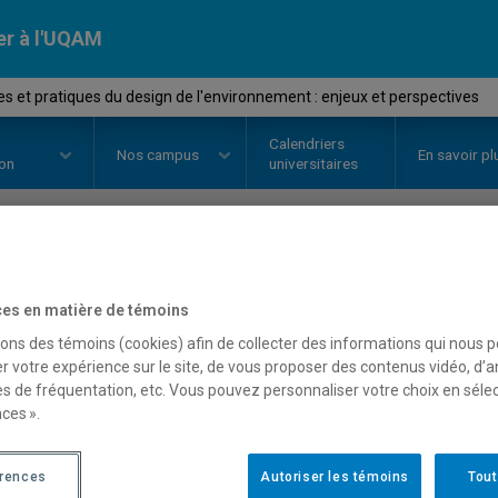
er à l'UQAM
s et pratiques du design de l'environnement : enjeux et perspectives
Calendriers
Nos
campus
En savoir pl
ion
universitaires
OURS
//
DES6620
-
Théories et p
es en matière de témoins
l'environnement : enjeux
sons des témoins (cookies) afin de collecter des informations qui nous 
r votre expérience sur le site, de vous proposer des contenus vidéo, d’a
es de fréquentation, etc. Vous pouvez personnaliser votre choix en séle
ces ».
Description
Horaire - Été 2026
Horaire
érences
Autoriser les témoins
Tout