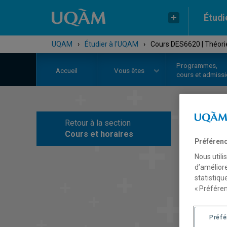
Étudi
UQAM
›
Étudier à l'UQAM
›
Cours DES6620 | Théorie
Programmes,
Accueil
Vous êtes
cours et admiss
Retour à la section
C
Cours et horaires
Préférenc
Nous utili
d’améliore
statistiqu
« Préféren
Préf