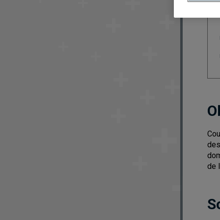
O
Cou
des
dom
de 
S