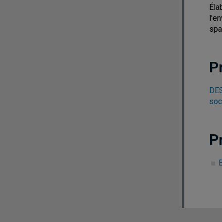
Éla
l'e
spa
P
DES
soc
P