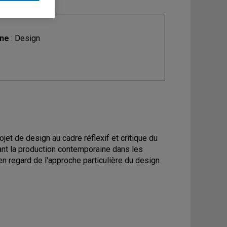
ine
: Design
ojet de design au cadre réflexif et critique du
ant la production contemporaine dans les
en regard de l'approche particulière du design