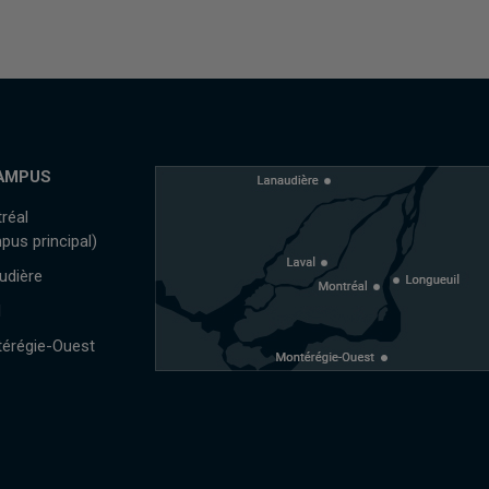
AMPUS
réal
pus principal)
udière
l
érégie-Ouest