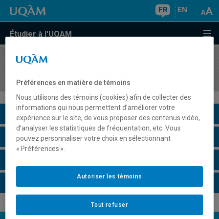
FR
EN
Étudier à l'UQAM
COURS
//
DES8002
Atelier : Design de l'environnement et proximité
Préférences en matière de témoins
Nous utilisons des témoins (cookies) afin de collecter des
informations qui nous permettent d’améliorer votre
Description du cours
expérience sur le site, de vous proposer des contenus vidéo,
d’analyser les statistiques de fréquentation, etc. Vous
Horaire - Été 2026
pouvez personnaliser votre choix en sélectionnant
« Préférences ».
Horaire - Automne 2026
Autoriser les témoins
Horaire - Hiver 2027
Tout refuser