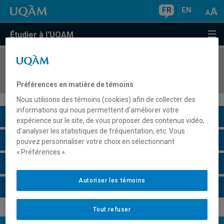
FR
EN
Étudier à l'UQAM
COURS
//
DLS6250
Séminaire de synthèse
Préférences en matière de témoins
Nous utilisons des témoins (cookies) afin de collecter des
informations qui nous permettent d’améliorer votre
Description du cours
expérience sur le site, de vous proposer des contenus vidéo,
d’analyser les statistiques de fréquentation, etc. Vous
Horaire - Été 2026
pouvez personnaliser votre choix en sélectionnant
« Préférences ».
Horaire - Automne 2026
Autoriser les témoins
Horaire - Hiver 2027
Tout refuser