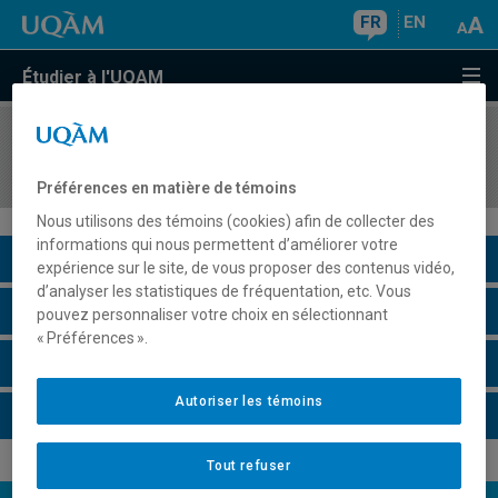
FR
EN
Étudier à l'UQAM
COURS
//
DME9011
Lecture dirigée II
Préférences en matière de témoins
Nous utilisons des témoins (cookies) afin de collecter des
informations qui nous permettent d’améliorer votre
Description du cours
expérience sur le site, de vous proposer des contenus vidéo,
d’analyser les statistiques de fréquentation, etc. Vous
Horaire - Été 2026
pouvez personnaliser votre choix en sélectionnant
« Préférences ».
Horaire - Automne 2026
Autoriser les témoins
Horaire - Hiver 2027
Tout refuser