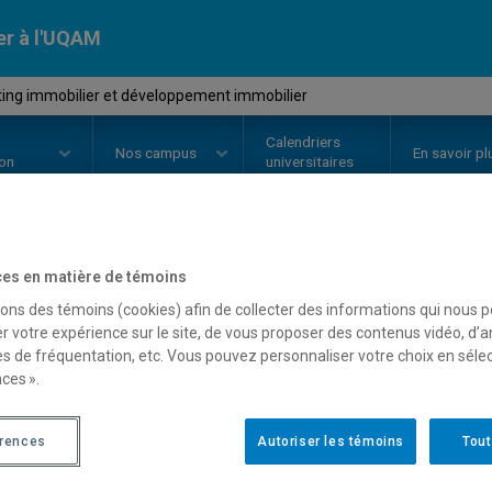
er à l'UQAM
ing immobilier et développement immobilier
Calendriers
Nos
campus
En savoir pl
ion
universitaires
es en matière de témoins
OURS
//
DSR5931
-
Marketing imm
sons des témoins (cookies) afin de collecter des informations qui nous 
développement immobili
r votre expérience sur le site, de vous proposer des contenus vidéo, d’a
es de fréquentation, etc. Vous pouvez personnaliser votre choix en séle
ces ».
Description
Horaire - Été 2026
Horaire
érences
Autoriser les témoins
Tout