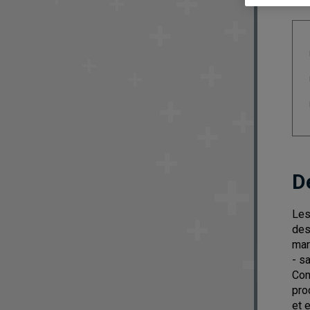
D
Les
des
mar
- s
Con
pro
et 