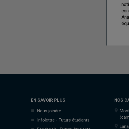
not
con
Ana
équ
EN SAVOIR PLUS
NOS C
Nous joindre
Mont
(cam
Infolettre - Futurs étudiants
Lana