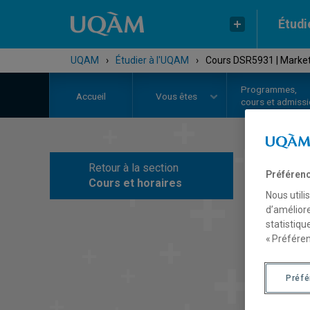
Étudi
UQAM
›
Étudier à l'UQAM
›
Cours DSR5931 | Market
Programmes,
Accueil
Vous êtes
cours et admiss
Retour à la section
Préférenc
C
Cours et horaires
Nous utili
d’améliore
statistiqu
« Préféren
Préf