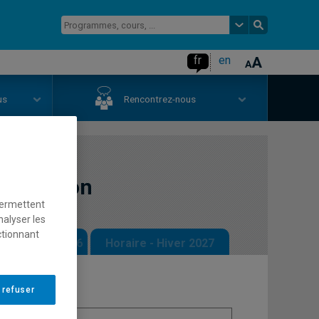
fr
en
us
Rencontrez-nous
ntégration
permettent
nalyser les
ctionnant
 - Automne 2026
Horaire - Hiver 2027
 refuser