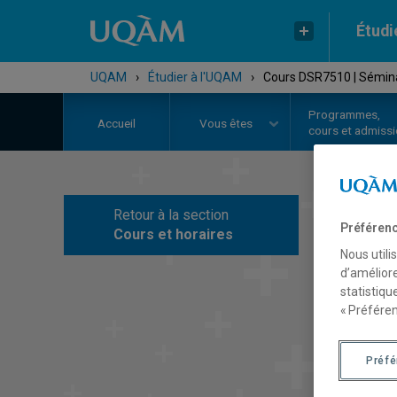
Étudi
UQAM
›
Étudier à l'UQAM
›
Cours DSR7510 | Séminai
Programmes,
Accueil
Vous êtes
cours et admiss
Retour à la section
C
Préférenc
Cours et horaires
Nous utili
d’améliore
statistiqu
« Préféren
Préf