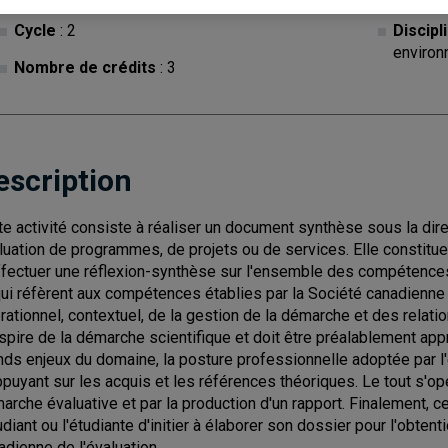
Cycle
: 2
Discipl
environ
Nombre de crédits
: 3
escription
te activité consiste à réaliser un document synthèse sous la dir
luation de programmes, de projets ou de services. Elle constitue 
ffectuer une réflexion-synthèse sur l'ensemble des compétence
qui réfèrent aux compétences établies par la Société canadienne 
rationnel, contextuel, de la gestion de la démarche et des relatio
nspire de la démarche scientifique et doit être préalablement appr
nds enjeux du domaine, la posture professionnelle adoptée par l'ét
ppuyant sur les acquis et les références théoriques. Le tout s'opé
arche évaluative et par la production d'un rapport. Finalement, c
tudiant ou l'étudiante d'initier à élaborer son dossier pour l'obtent
adienne de l'évaluation.