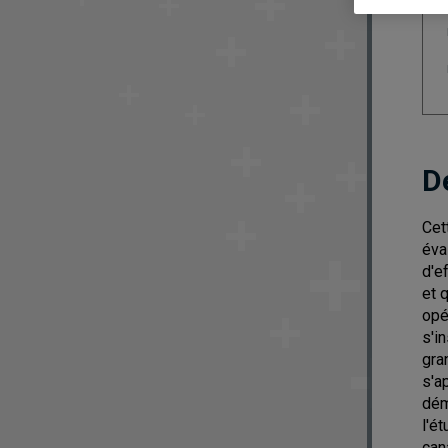
D
Cet
éva
d'e
et 
opé
s'i
gra
s'a
dém
l'é
can