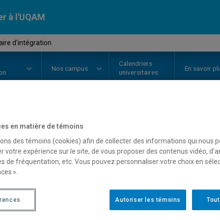
er à l'UQAM
re d'intégration
Calendriers
Nos
campus
En savoir pl
ion
universitaires
OURS
//
DSR7510
-
Séminaire d'i
es en matière de témoins
sons des témoins (cookies) afin de collecter des informations qui nous 
r votre expérience sur le site, de vous proposer des contenus vidéo, d’a
es de fréquentation, etc. Vous pouvez personnaliser votre choix en séle
Description
Horaire - Été 2026
Horaire
ces ».
érences
Autoriser les témoins
Tout