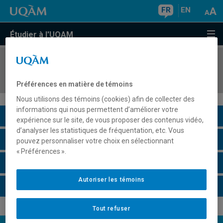
FR
EN
Étudier à l'UQAM
COURS
//
DST202
Intégration Science et technologie
Préférences en matière de témoins
Nous utilisons des témoins (cookies) afin de collecter des
informations qui nous permettent d’améliorer votre
Description du cours
expérience sur le site, de vous proposer des contenus vidéo,
d’analyser les statistiques de fréquentation, etc. Vous
Horaire - Été 2026
pouvez personnaliser votre choix en sélectionnant
« Préférences ».
Horaire - Automne 2026
Autoriser les témoins
Horaire - Hiver 2027
Tout refuser