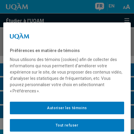
FR
EN
Étudier à l'UQAM
COURS
//
DST802
Projet technologique
Préférences en matière de témoins
Nous utilisons des témoins (cookies) afin de collecter des
informations qui nous permettent d’améliorer votre
Description du cours
expérience sur le site, de vous proposer des contenus vidéo,
d’analyser les statistiques de fréquentation, etc. Vous
Horaire - Été 2026
pouvez personnaliser votre choix en sélectionnant
« Préférences ».
Horaire - Automne 2026
Autoriser les témoins
Horaire - Hiver 2027
Tout refuser