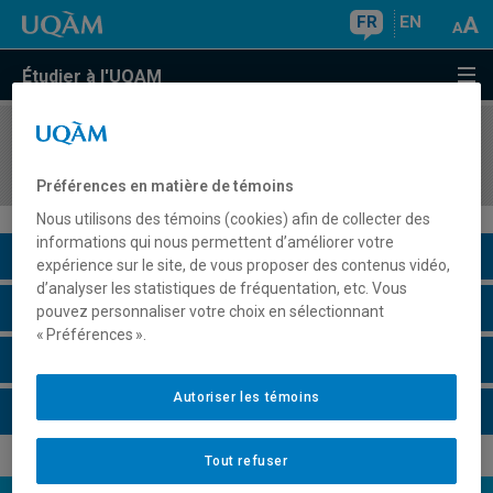
FR
EN
Étudier à l'UQAM
COURS
//
ECO2012
Microéconomie II
Préférences en matière de témoins
Nous utilisons des témoins (cookies) afin de collecter des
informations qui nous permettent d’améliorer votre
Description du cours
expérience sur le site, de vous proposer des contenus vidéo,
d’analyser les statistiques de fréquentation, etc. Vous
Horaire - Été 2026
pouvez personnaliser votre choix en sélectionnant
« Préférences ».
Horaire - Automne 2026
Autoriser les témoins
Horaire - Hiver 2027
Tout refuser