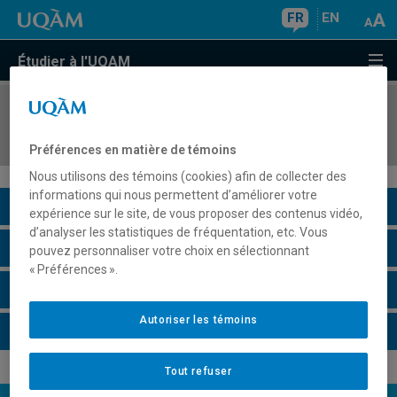
FR
EN
Étudier à l'UQAM
COURS
//
ECO2272
Méthodes d'analyse économique II
Préférences en matière de témoins
Nous utilisons des témoins (cookies) afin de collecter des
informations qui nous permettent d’améliorer votre
Description du cours
expérience sur le site, de vous proposer des contenus vidéo,
d’analyser les statistiques de fréquentation, etc. Vous
Horaire - Été 2026
pouvez personnaliser votre choix en sélectionnant
« Préférences ».
Horaire - Automne 2026
Autoriser les témoins
Horaire - Hiver 2027
Tout refuser