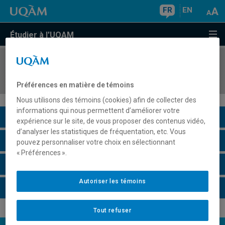
FR
EN
Étudier à l'UQAM
COURS
//
ECO3012
Microéconomie III
Préférences en matière de témoins
Nous utilisons des témoins (cookies) afin de collecter des
informations qui nous permettent d’améliorer votre
Description du cours
expérience sur le site, de vous proposer des contenus vidéo,
d’analyser les statistiques de fréquentation, etc. Vous
Horaire - Été 2026
pouvez personnaliser votre choix en sélectionnant
« Préférences ».
Horaire - Automne 2026
Autoriser les témoins
Horaire - Hiver 2027
Tout refuser