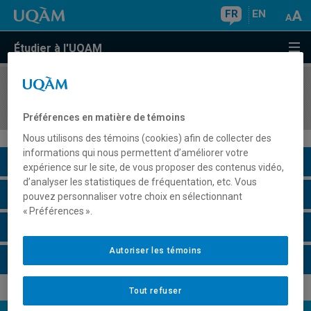
FR
EN
Étudier à l'UQAM
COURS
//
ECO7902
Économie américaine
Préférences en matière de témoins
Nous utilisons des témoins (cookies) afin de collecter des
informations qui nous permettent d’améliorer votre
Description du cours
expérience sur le site, de vous proposer des contenus vidéo,
d’analyser les statistiques de fréquentation, etc. Vous
Horaire - Été 2026
pouvez personnaliser votre choix en sélectionnant
« Préférences ».
Horaire - Automne 2026
Autoriser les témoins
Horaire - Hiver 2027
Tout refuser