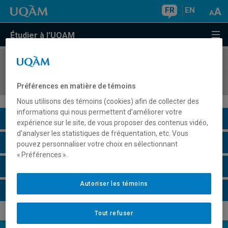
FR
EN
Étudier à l'UQAM
COURS
//
EDM2172
Logistique de production 2
Préférences en matière de témoins
Nous utilisons des témoins (cookies) afin de collecter des
informations qui nous permettent d’améliorer votre
Description du cours
expérience sur le site, de vous proposer des contenus vidéo,
d’analyser les statistiques de fréquentation, etc. Vous
Horaire - Été 2026
pouvez personnaliser votre choix en sélectionnant
« Préférences ».
Horaire - Automne 2026
Autoriser les témoins
Horaire - Hiver 2027
Tout refuser