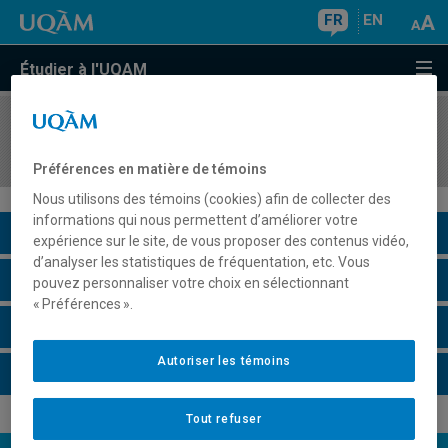
FR
EN
Étudier à l'UQAM
COURS
//
EDM2505
Conception sonore
Préférences en matière de témoins
Nous utilisons des témoins (cookies) afin de collecter des
informations qui nous permettent d’améliorer votre
Description du cours
expérience sur le site, de vous proposer des contenus vidéo,
d’analyser les statistiques de fréquentation, etc. Vous
Horaire - Été 2026
pouvez personnaliser votre choix en sélectionnant
« Préférences ».
Horaire - Automne 2026
Autoriser les témoins
Horaire - Hiver 2027
Tout refuser