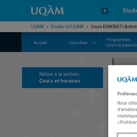
Étudi
UQAM
›
Étudier à l'UQAM
›
Cours EDM3007 | Activit
Programmes,
Accueil
Vous êtes
cours et admiss
Retour à la section
C
Cours et horaires
Préférenc
Nous utili
d’améliore
statistiqu
« Préféren