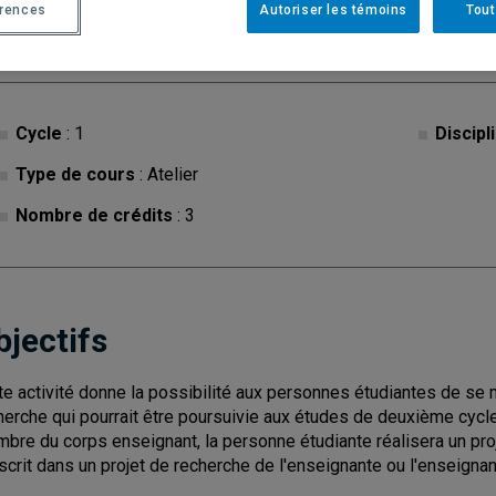
érences
Autoriser les témoins
Tout
Cycle
: 1
Discipl
Type de cours
: Atelier
Nombre de crédits
: 3
bjectifs
te activité donne la possibilité aux personnes étudiantes de se
herche qui pourrait être poursuivie aux études de deuxième cycle
bre du corps enseignant, la personne étudiante réalisera un proj
nscrit dans un projet de recherche de l'enseignante ou l'enseigna