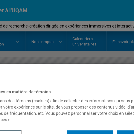
er à l'UQAM
é de recherche-création dirigée en expériences immersives et interacti
Calendriers
Nos
campus
En savoir pl
ion
universitaires
OURS
//
EDM3007
-
Activité de r
dirigée en expériences i
es en matière de témoins
sons des témoins (cookies) afin de collecter des informations qui nous 
interactives
r votre expérience sur le site, de vous proposer des contenus vidéo, d’a
es de fréquentation, etc. Vous pouvez personnaliser votre choix en séle
ces ».
Description
Horaire - Été 2026
Horaire