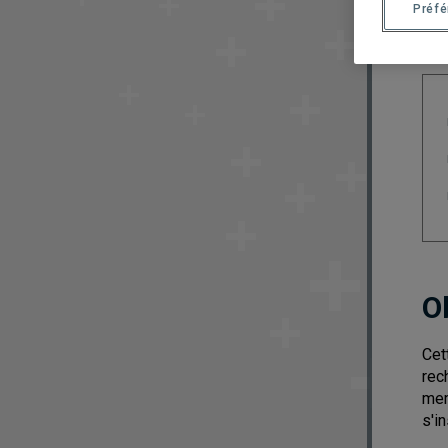
Préf
O
Cet
rec
mem
s'i