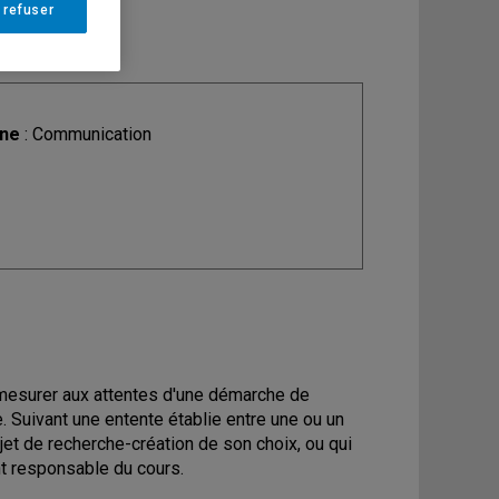
 refuser
ine
: Communication
 mesurer aux attentes d'une démarche de
. Suivant une entente établie entre une ou un
et de recherche-création de son choix, ou qui
nt responsable du cours.