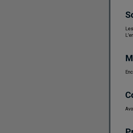
S
Les
L'e
M
Enc
C
Avo
P