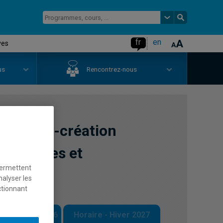
fr
en
ves
us
Rencontrez-nous
echerche-création
mmersives et
permettent
nalyser les
ctionnant
 - Automne 2026
Horaire - Hiver 2027