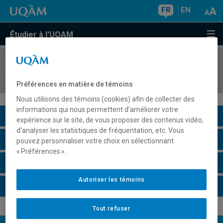
FR
EN
Étudier à l'UQAM
COURS
//
EDM3247
Histoire de l'expression visuelle et sonore
Préférences en matière de témoins
Nous utilisons des témoins (cookies) afin de collecter des
informations qui nous permettent d’améliorer votre
Description du cours
expérience sur le site, de vous proposer des contenus vidéo,
d’analyser les statistiques de fréquentation, etc. Vous
Horaire - Été 2026
pouvez personnaliser votre choix en sélectionnant
« Préférences ».
Horaire - Automne 2026
Autoriser les témoins
Horaire - Hiver 2027
Tout refuser