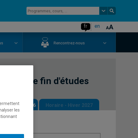
fr
en
us
Rencontrez-nous
: films de fin d'études
permettent
 - Automne 2026
Horaire - Hiver 2027
nalyser les
ctionnant