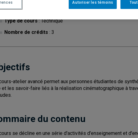
érences
Autoriser les témoins
Tout
Cycle
: 1
Discipl
Type de cours
: Technique
Nombre de crédits
: 3
bjectifs
cours-atelier avancé permet aux personnes étudiantes de synthét
e et les savoir-faire liés à la réalisation cinématographique à trav
tudes.
ommaire du contenu
cours se décline en une série d'activités d'enseignement et d'en