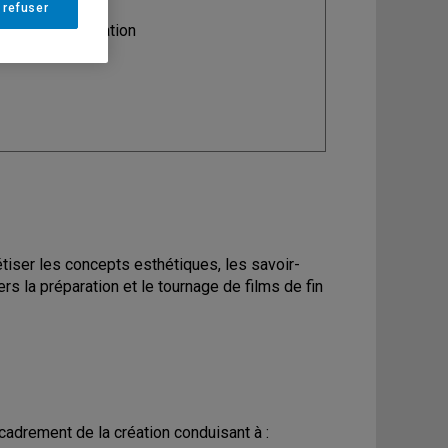
 refuser
ine
: Communication
iser les concepts esthétiques, les savoir-
ers la préparation et le tournage de films de fin
cadrement de la création conduisant à :