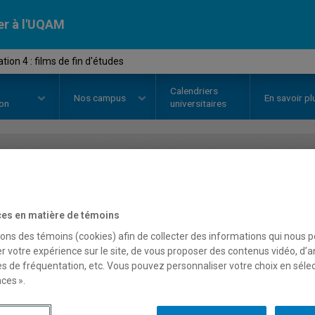
er à l'UQAM
ion 4 : films de fin d'études
Calendriers
Nos
campus
En savoir pl
ion
universitaires
OURS
//
EDM3266
-
Réalisation 4 
es en matière de témoins
sons des témoins (cookies) afin de collecter des informations qui nous 
Description
Horaire - Été 2026
Horaire
r votre expérience sur le site, de vous proposer des contenus vidéo, d’a
es de fréquentation, etc. Vous pouvez personnaliser votre choix en séle
ces ».