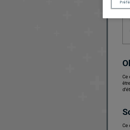
Préf
O
Ce 
êtr
d'é
S
Ce 