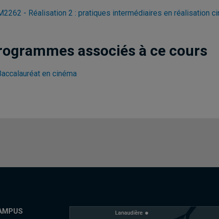
2262 - Réalisation 2 : pratiques intermédiaires en réalisation 
rogrammes associés à ce cours
Baccalauréat en cinéma
AMPUS