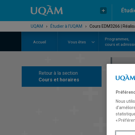
Étudi
UQAM
›
Étudier à l'UQAM
›
Cours EDM3266 | Réalisat
Programmes,
Accueil
Vous êtes
cours et admiss
Retour à la section
C
Cours et horaires
Préférenc
Nous utili
d’améliore
statistiqu
« Préféren