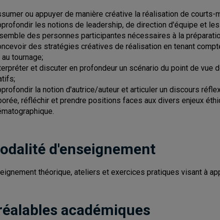
ssumer ou appuyer de manière créative la réalisation de courts-
pprofondir les notions de leadership, de direction d'équipe et 
nsemble des personnes participantes nécessaires à la préparation
oncevoir des stratégies créatives de réalisation en tenant comp
s au tournage;
nterpréter et discuter en profondeur un scénario du point de vue 
tifs;
pprofondir la notion d'autrice/auteur et articuler un discours réfl
borée, réfléchir et prendre positions faces aux divers enjeux éth
ématographique.
odalité d'enseignement
eignement théorique, ateliers et exercices pratiques visant à a
réalables académiques