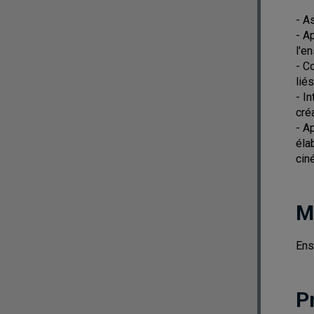
- A
- A
l'e
- C
lié
- I
créa
- A
éla
cin
M
Ens
P