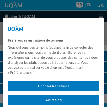
FR
EN
Étudier à l'UQAM
COURS
//
EDM3400
Cinéma et technologies numériques
Préférences en matière de témoins
Nous utilisons des témoins (cookies) afin de collecter des
informations qui nous permettent d’améliorer votre
Description du cours
expérience sur le site, de vous proposer des contenus vidéo,
d’analyser les statistiques de fréquentation, etc. Vous
Horaire - Été 2026
pouvez personnaliser votre choix en sélectionnant
« Préférences ».
Horaire - Automne 2026
Autoriser les témoins
Horaire - Hiver 2027
Tout refuser