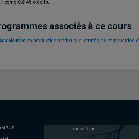
ir complété 45 crédits.
rogrammes associés à ce cours
accalauréat en production médiatique, stratégies et industries c
AMPUS