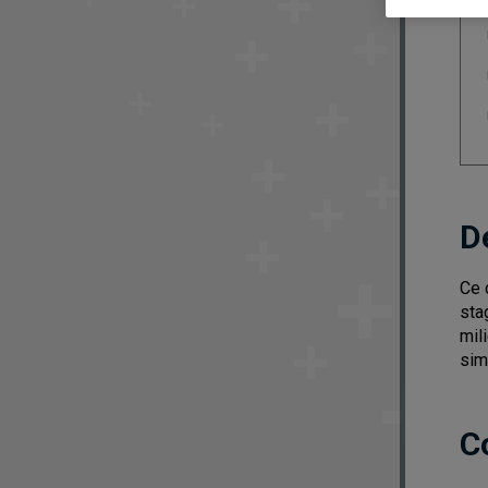
D
Ce 
sta
mil
sim
C