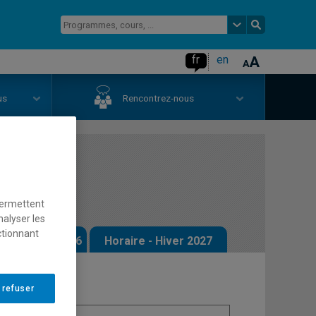
fr
en
us
Rencontrez-nous
uction I
permettent
nalyser les
ctionnant
 - Automne 2026
Horaire - Hiver 2027
 refuser