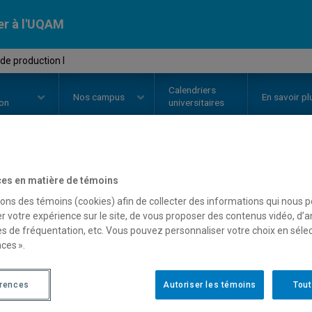
er à l'UQAM
de production I
Calendriers
Nos
campus
En savoir pl
ion
universitaires
OURS
//
EDM4000
-
Stage de prod
es en matière de témoins
sons des témoins (cookies) afin de collecter des informations qui nous 
r votre expérience sur le site, de vous proposer des contenus vidéo, d’a
es de fréquentation, etc. Vous pouvez personnaliser votre choix en séle
Description
Horaire - Été 2026
Horaire
ces ».
érences
Autoriser les témoins
Tout