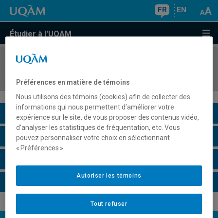
FR
EN
Étudier à l'UQAM
COURS
//
EDM4110
Audio-vidéographie
Préférences en matière de témoins
Nous utilisons des témoins (cookies) afin de collecter des
informations qui nous permettent d’améliorer votre
Description du cours
expérience sur le site, de vous proposer des contenus vidéo,
d’analyser les statistiques de fréquentation, etc. Vous
Horaire - Été 2026
pouvez personnaliser votre choix en sélectionnant
« Préférences ».
Horaire - Automne 2026
Autoriser les témoins
Horaire - Hiver 2027
Tout refuser