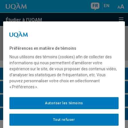
FR
EN
Étudier à l'UQAM
COURS
//
EDM4122
Conception sonore 2: le montage sonore et le
Préférences en matière de témoins
mixage
Nous utilisons des témoins (cookies) afin de collecter des
informations qui nous permettent d’améliorer votre
expérience sur le site, de vous proposer des contenus vidéo,
Description du cours
d’analyser les statistiques de fréquentation, etc. Vous
pouvez personnaliser votre choix en sélectionnant
Horaire - Été 2026
« Préférences ».
Horaire - Automne 2026
Autoriser les témoins
Horaire - Hiver 2027
Tout refuser