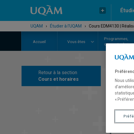
Étudi
UQAM
›
Étudier à l'UQAM
›
Cours EDM4130 | Réalis
Programmes,
Accueil
Vous êtes
cours et admiss
Préférenc
Retour à la section
C
Cours et horaires
Nous utili
d’améliore
statistiqu
« Préféren
Préf