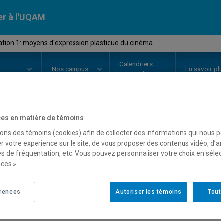
er à l'UQAM
ation 1: moyens d'expression plastique du cinéma
Calendriers
Nos
campus
En savoir pl
ion
universitaires
es en matière de témoins
OURS
//
EDM4130
-
Réalisation 1
sons des témoins (cookies) afin de collecter des informations qui nous 
r votre expérience sur le site, de vous proposer des contenus vidéo, d’a
plastique du cinéma
es de fréquentation, etc. Vous pouvez personnaliser votre choix en séle
ces ».
Description
Horaire - Été 2026
Horaire
érences
Autoriser les témoins
Tout