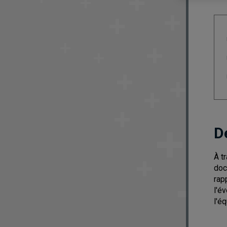
D
À t
doc
rap
l'é
l'é