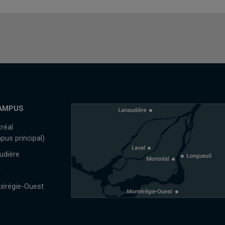
AMPUS
réal
pus principal)
udière
l
érégie-Ouest