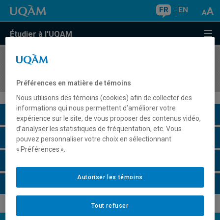
FR
EN
Étudier à l'UQAM
COURS
//
EDM4143
Montage 3: structure, fonction et sens
Préférences en matière de témoins
Nous utilisons des témoins (cookies) afin de collecter des
informations qui nous permettent d’améliorer votre
Description du cours
expérience sur le site, de vous proposer des contenus vidéo,
d’analyser les statistiques de fréquentation, etc. Vous
Horaire - Été 2026
pouvez personnaliser votre choix en sélectionnant
« Préférences ».
Horaire - Automne 2026
Autoriser les témoins
Horaire - Hiver 2027
Tout refuser