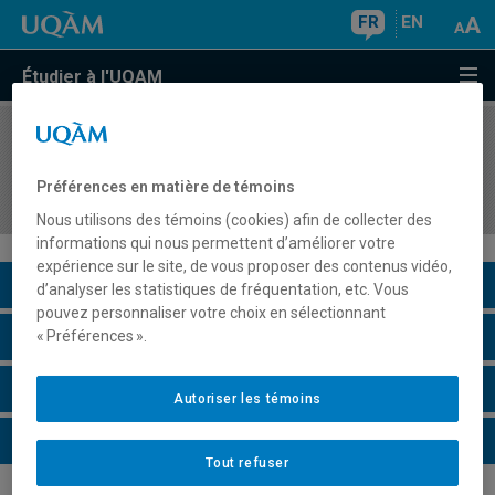
FR
EN
Étudier à l'UQAM
COURS
//
EDM7108
Méthodologie et stratégies de recherche en
Préférences en matière de témoins
cinéma et images en mouvement
Nous utilisons des témoins (cookies) afin de collecter des
informations qui nous permettent d’améliorer votre
expérience sur le site, de vous proposer des contenus vidéo,
Description du cours
d’analyser les statistiques de fréquentation, etc. Vous
pouvez personnaliser votre choix en sélectionnant
Horaire - Été 2026
« Préférences ».
Horaire - Automne 2026
Autoriser les témoins
Horaire - Hiver 2027
Tout refuser