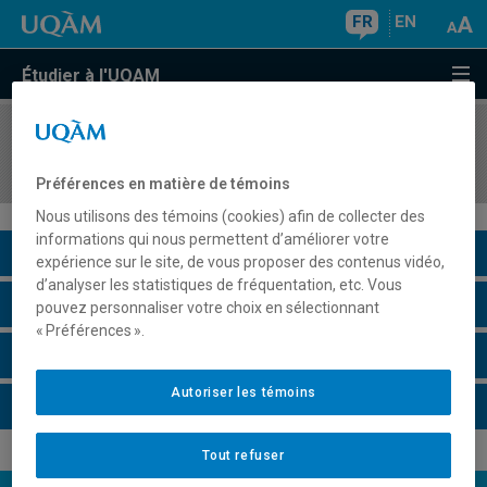
FR
EN
Étudier à l'UQAM
COURS
//
EMB7015
Systèmes et langages spécialisés
Préférences en matière de témoins
Nous utilisons des témoins (cookies) afin de collecter des
informations qui nous permettent d’améliorer votre
Description du cours
expérience sur le site, de vous proposer des contenus vidéo,
d’analyser les statistiques de fréquentation, etc. Vous
Horaire - Été 2026
pouvez personnaliser votre choix en sélectionnant
« Préférences ».
Horaire - Automne 2026
Autoriser les témoins
Horaire - Hiver 2027
Tout refuser