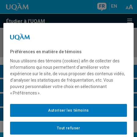
FR
EN
Étudier à l'UQAM
COURS
//
ENV7100
Droit de l'environnement
Préférences en matière de témoins
Nous utilisons des témoins (cookies) afin de collecter des
informations qui nous permettent d’améliorer votre
Description du cours
expérience sur le site, de vous proposer des contenus vidéo,
d’analyser les statistiques de fréquentation, etc. Vous
Horaire - Été 2026
pouvez personnaliser votre choix en sélectionnant
« Préférences ».
Horaire - Automne 2026
Autoriser les témoins
Horaire - Hiver 2027
Tout refuser