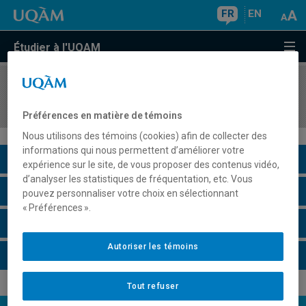
FR
EN
Étudier à l'UQAM
COURS
//
ENV7420
Outils économiques et environnement
Préférences en matière de témoins
Nous utilisons des témoins (cookies) afin de collecter des
informations qui nous permettent d’améliorer votre
Description du cours
expérience sur le site, de vous proposer des contenus vidéo,
d’analyser les statistiques de fréquentation, etc. Vous
Horaire - Été 2026
pouvez personnaliser votre choix en sélectionnant
« Préférences ».
Horaire - Automne 2026
Autoriser les témoins
Horaire - Hiver 2027
Tout refuser