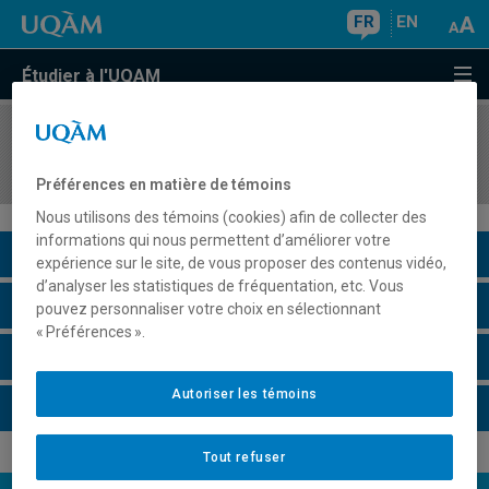
FR
EN
Étudier à l'UQAM
COURS
//
ENV7501
Stage professionnel 1
Préférences en matière de témoins
Nous utilisons des témoins (cookies) afin de collecter des
informations qui nous permettent d’améliorer votre
Description du cours
expérience sur le site, de vous proposer des contenus vidéo,
d’analyser les statistiques de fréquentation, etc. Vous
Horaire - Été 2026
pouvez personnaliser votre choix en sélectionnant
« Préférences ».
Horaire - Automne 2026
Autoriser les témoins
Horaire - Hiver 2027
Tout refuser