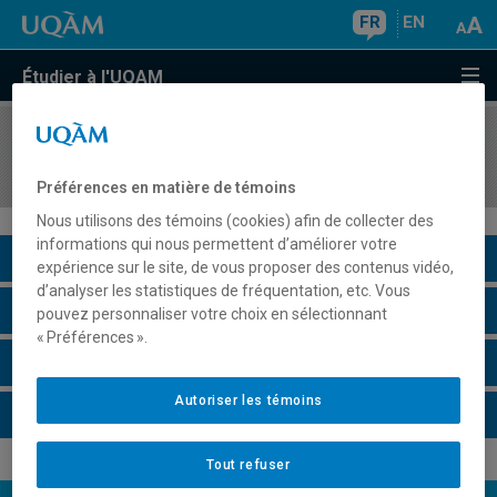
FR
EN
Étudier à l'UQAM
COURS
//
ENV7620
Élaboration du plan de rédaction de l'essai
Préférences en matière de témoins
Nous utilisons des témoins (cookies) afin de collecter des
informations qui nous permettent d’améliorer votre
Description du cours
expérience sur le site, de vous proposer des contenus vidéo,
d’analyser les statistiques de fréquentation, etc. Vous
Horaire - Été 2026
pouvez personnaliser votre choix en sélectionnant
« Préférences ».
Horaire - Automne 2026
Autoriser les témoins
Horaire - Hiver 2027
Tout refuser