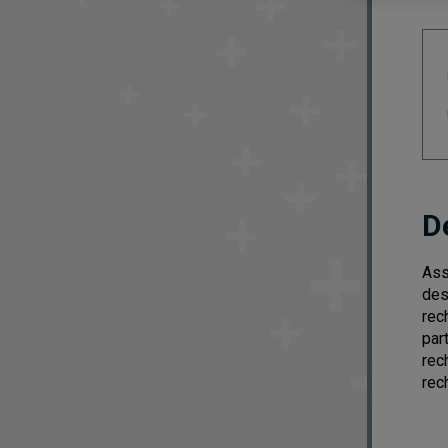
D
Ass
des
rec
par
rec
rec