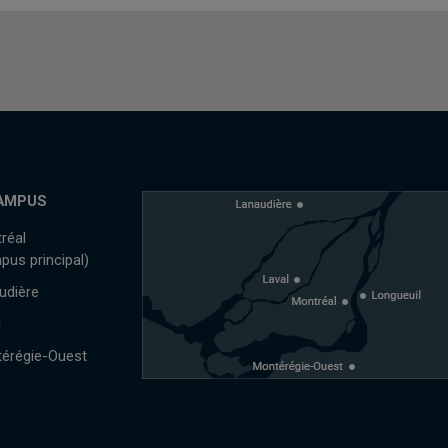
AMPUS
réal
pus principal)
udière
l
érégie-Ouest