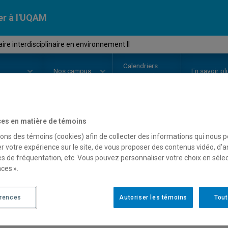
er à l'UQAM
re interdisciplinaire en environnement II
Calendriers
Nos
campus
En savoir pl
ion
universitaires
es en matière de témoins
OURS
//
ENV9200
-
Séminaire int
sons des témoins (cookies) afin de collecter des informations qui nous 
r votre expérience sur le site, de vous proposer des contenus vidéo, d’a
environnement II
es de fréquentation, etc. Vous pouvez personnaliser votre choix en séle
ces ».
Description
Horaire - Été 2026
Horaire
érences
Autoriser les témoins
Tout