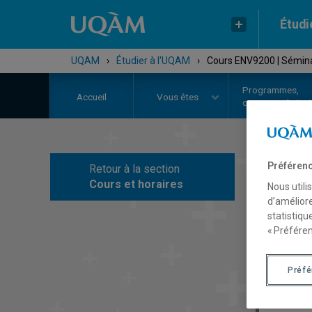
Étudi
UQAM
›
Étudier à l'UQAM
›
Cours ENV9200 | Séminai
Programmes,
Accueil
Vous êtes
cours et admiss
Préférenc
Retour à la section
C
Cours et horaires
Nous utili
d’améliore
statistiqu
« Préféren
Préf