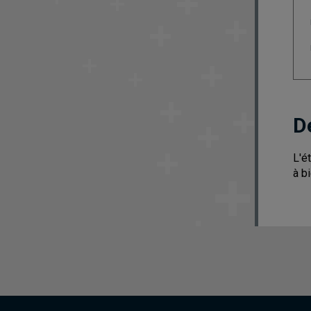
D
L'é
à b