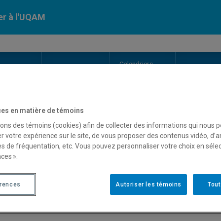
er à l'UQAM
Calendriers
Nos
campus
En savoir pl
ion
universitaires
es en matière de témoins
OURS
//
ENV9900
-
Thèse
sons des témoins (cookies) afin de collecter des informations qui nous 
r votre expérience sur le site, de vous proposer des contenus vidéo, d’a
es de fréquentation, etc. Vous pouvez personnaliser votre choix en séle
ces ».
Description
Horaire - Été 2026
Horaire
érences
Autoriser les témoins
Tout