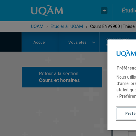
Étudi
UQAM
›
Étudier à l'UQAM
›
Cours ENV9900 | Thèse
Programmes,
Accueil
Vous êtes
cours et admiss
Préférenc
Retour à la section
C
Nous utili
Cours et horaires
d’améliore
statistiqu
« Préféren
Préf