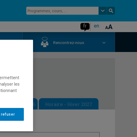
fr
en
us
Rencontrez-nous
permettent
nalyser les
ctionnant
 - Automne 2026
Horaire - Hiver 2027
 refuser