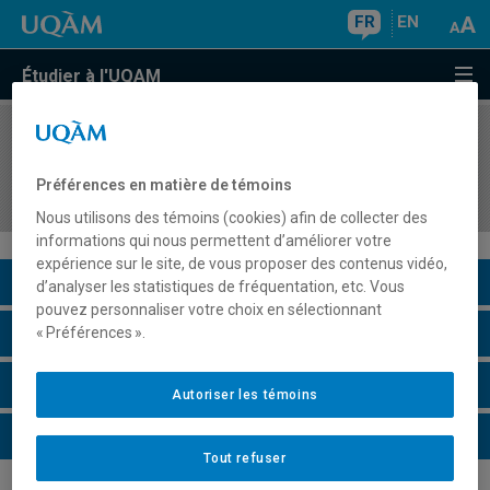
FR
EN
Étudier à l'UQAM
COURS
//
EPA9000
Séminaire de recherche et de création:
Préférences en matière de témoins
Méthodologie I
Nous utilisons des témoins (cookies) afin de collecter des
informations qui nous permettent d’améliorer votre
expérience sur le site, de vous proposer des contenus vidéo,
Description du cours
d’analyser les statistiques de fréquentation, etc. Vous
pouvez personnaliser votre choix en sélectionnant
Horaire - Été 2026
« Préférences ».
Horaire - Automne 2026
Autoriser les témoins
Horaire - Hiver 2027
Tout refuser