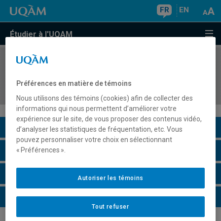
FR
EN
Étudier à l'UQAM
COURS
//
EPA903K
Séminaire thématique III. Arts: langages,
Préférences en matière de témoins
matériaux et technologies
Nous utilisons des témoins (cookies) afin de collecter des
informations qui nous permettent d’améliorer votre
expérience sur le site, de vous proposer des contenus vidéo,
Description du cours
d’analyser les statistiques de fréquentation, etc. Vous
pouvez personnaliser votre choix en sélectionnant
Horaire - Été 2026
« Préférences ».
Horaire - Automne 2026
Autoriser les témoins
Horaire - Hiver 2027
Tout refuser