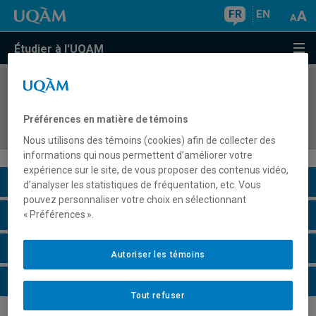
FR
EN
Étudier à l'UQAM
COURS
//
ESG8100
Activité de synthèse de la maîtrise en
Préférences en matière de témoins
administration
Nous utilisons des témoins (cookies) afin de collecter des
informations qui nous permettent d’améliorer votre
expérience sur le site, de vous proposer des contenus vidéo,
Description du cours
d’analyser les statistiques de fréquentation, etc. Vous
pouvez personnaliser votre choix en sélectionnant
Horaire - Été 2026
« Préférences ».
Horaire - Automne 2026
Autoriser les témoins
Horaire - Hiver 2027
Tout refuser