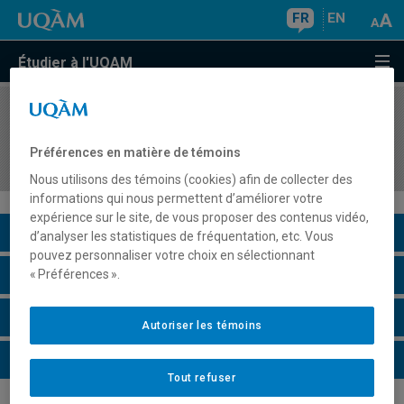
FR
EN
Étudier à l'UQAM
COURS
//
ESG810H
Activité de synthèse de la maîtrise en
Préférences en matière de témoins
administration
Nous utilisons des témoins (cookies) afin de collecter des
informations qui nous permettent d’améliorer votre
expérience sur le site, de vous proposer des contenus vidéo,
Description du cours
d’analyser les statistiques de fréquentation, etc. Vous
pouvez personnaliser votre choix en sélectionnant
Horaire - Été 2026
« Préférences ».
Horaire - Automne 2026
Autoriser les témoins
Horaire - Hiver 2027
Tout refuser